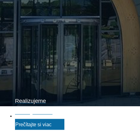
Realizujeme
strechy na klúč
Prečítajte si viac