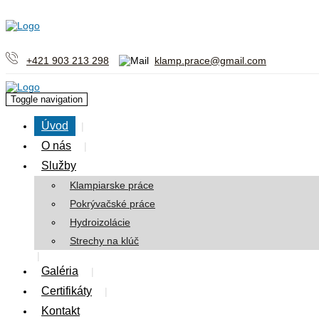
+421 903 213 298
klamp.prace@gmail.com
Toggle navigation
Úvod
O nás
Služby
Klampiarske práce
Pokrývačské práce
Hydroizolácie
Strechy na klúč
Galéria
Certifikáty
Kontakt