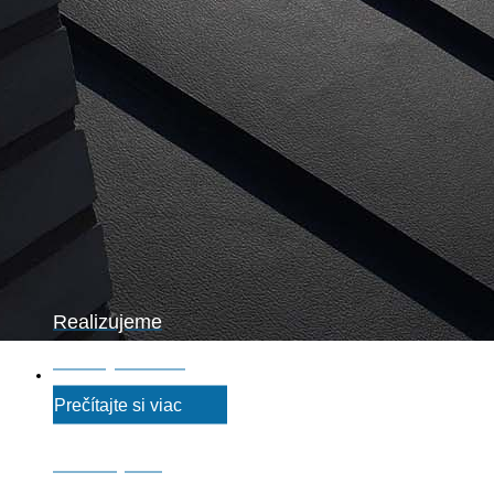
Realizujeme
strechy na klúč
Prečítajte si viac
Realizujeme