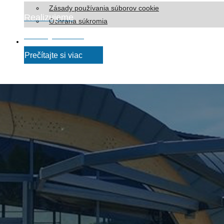
Zásady používania súborov cookie
Realizujeme
Ochrana súkromia
strechy na klúč
Prečítajte si viac