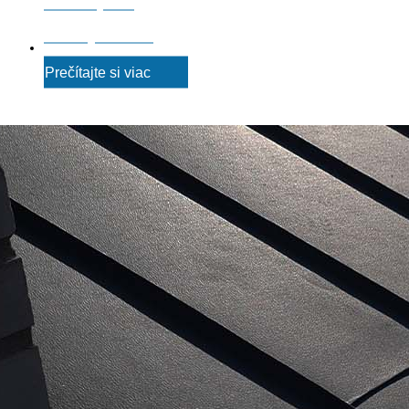
Realizujeme
strechy na klúč
Prečítajte si viac